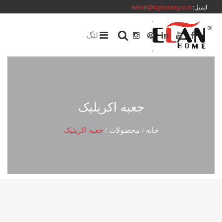
ایمیل:
helen@dgfaxiang.com
لنگ
جعبه اکریلیک
خانه
محصولات
جعبه اکریلیک
/
/