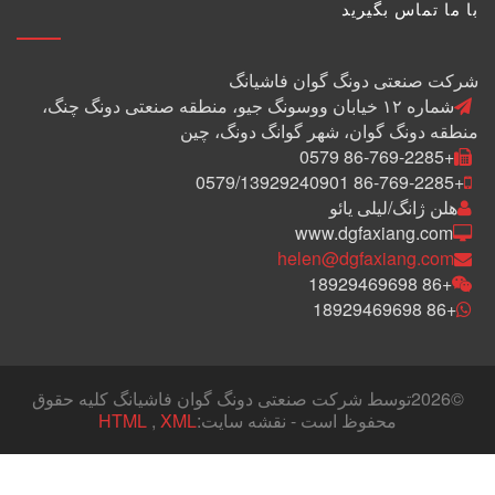
با ما تماس بگیرید
شرکت صنعتی دونگ گوان فاشیانگ
شماره ۱۲ خیابان ووسونگ جیو، منطقه صنعتی دونگ چنگ،
منطقه دونگ گوان، شهر گوانگ دونگ، چین
+86-769-2285 0579
+86-769-2285 0579/13929240901
هلن ژانگ/لیلی یائو
www.dgfaxiang.com
helen@dgfaxiang.com
+86 18929469698
+86 18929469698
©
2026توسط شرکت صنعتی دونگ گوان فاشیانگ کلیه حقوق
محفوظ است - نقشه سایت:
XML
,
HTML