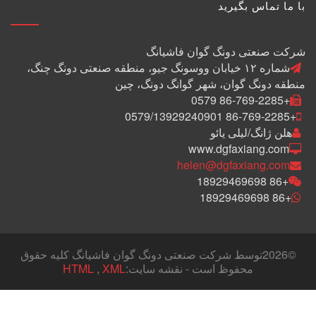
با ما تماس بگیرید
شرکت صنعتی دونگ گوان فاشیانگ
شماره ۱۲ خیابان ووسونگ جیو، منطقه صنعتی دونگ چنگ،
منطقه دونگ گوان، شهر گوانگ دونگ، چین
+86-769-2285 0579
+86-769-2285 0579/13929240901
هلن ژانگ/لیلی یائو
www.dgfaxiang.com
helen@dgfaxiang.com
+86 18929469698
+86 18929469698
©
2026توسط شرکت صنعتی دونگ گوان فاشیانگ کلیه حقوق
محفوظ است - نقشه سایت:
XML
,
HTML