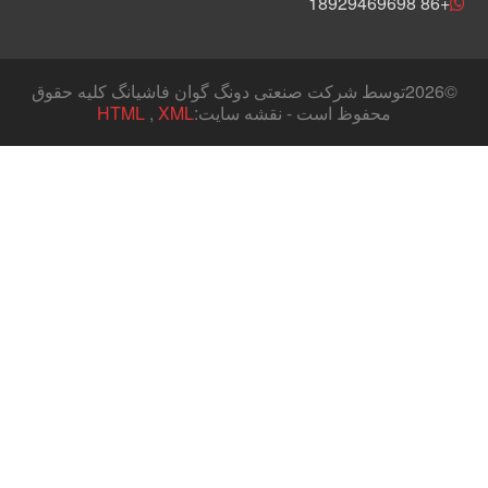
+86 18929469698
©
2026توسط شرکت صنعتی دونگ گوان فاشیانگ کلیه حقوق
محفوظ است - نقشه سایت:
XML
,
HTML