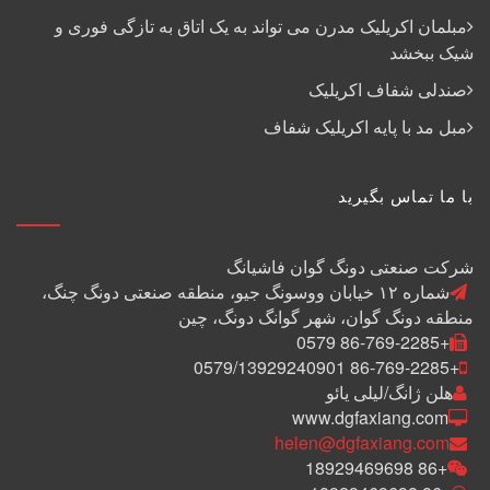
مبلمان اکریلیک مدرن می تواند به یک اتاق به تازگی فوری و
شیک ببخشد
صندلی شفاف اکریلیک
مبل مد با پایه اکریلیک شفاف
با ما تماس بگیرید
شرکت صنعتی دونگ گوان فاشیانگ
شماره ۱۲ خیابان ووسونگ جیو، منطقه صنعتی دونگ چنگ،
منطقه دونگ گوان، شهر گوانگ دونگ، چین
+86-769-2285 0579
+86-769-2285 0579/13929240901
هلن ژانگ/لیلی یائو
www.dgfaxiang.com
helen@dgfaxiang.com
+86 18929469698